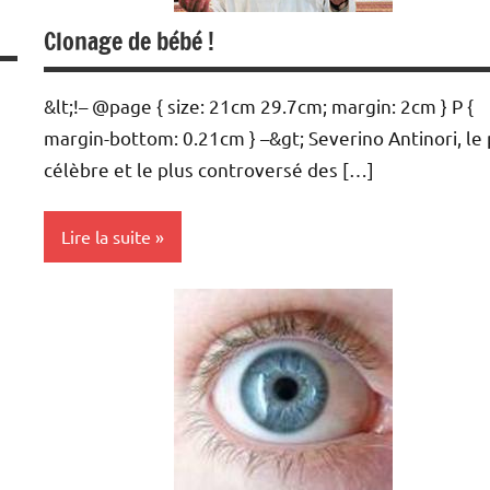
Clonage de bébé !
&lt;!– @page { size: 21cm 29.7cm; margin: 2cm } P {
margin-bottom: 0.21cm } –&gt; Severino Antinori, le 
célèbre et le plus controversé des […]
Lire la suite
Actualités
Conception
Santé