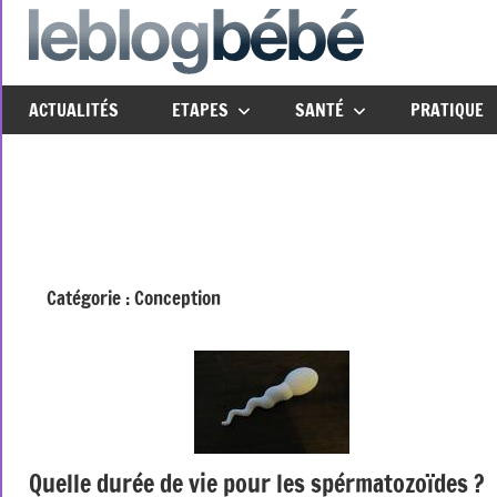
Aller
au
leblo
Just
contenu
another
ACTUALITÉS
ETAPES
SANTÉ
PRATIQUE
The
Social
Media
Group
Network
site
Catégorie :
Conception
Quelle durée de vie pour les spérmatozoïdes ?