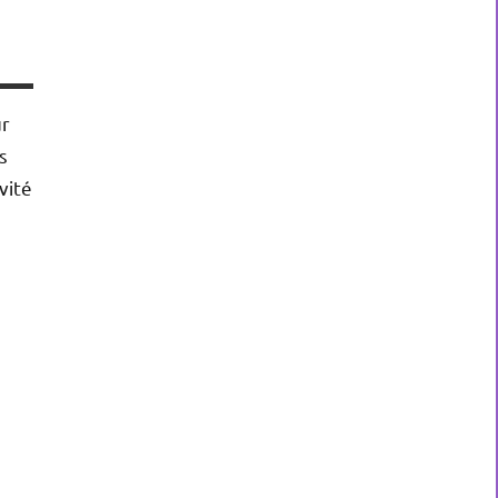
ur
s
vité