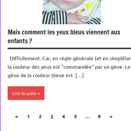
Mais comment les yeux bleus viennent aux
enfants ?
Difficilement. Car, en règle générale (et en simplifia
la couleur des yeux est "commandée" par un gène. Le
gène de la couleur bleue est […]
Lire la suite
Conception
Pagination
Publications
Articles
«
1
2
3
4
5
…
9
»
des
précédentes
suivants