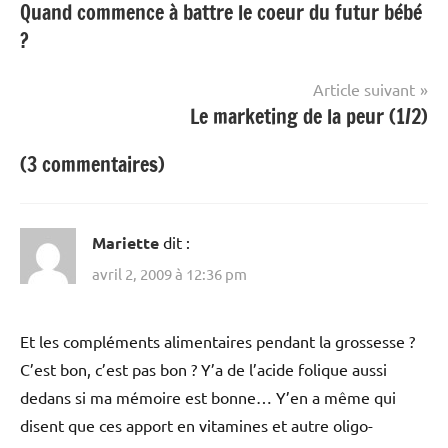
Quand commence à battre le coeur du futur bébé
de
?
l’article
Article suivant
Le marketing de la peur (1/2)
(3 commentaires)
Mariette
dit :
avril 2, 2009 à 12:36 pm
Et les compléments alimentaires pendant la grossesse ?
C’est bon, c’est pas bon ? Y’a de l’acide folique aussi
dedans si ma mémoire est bonne… Y’en a même qui
disent que ces apport en vitamines et autre oligo-