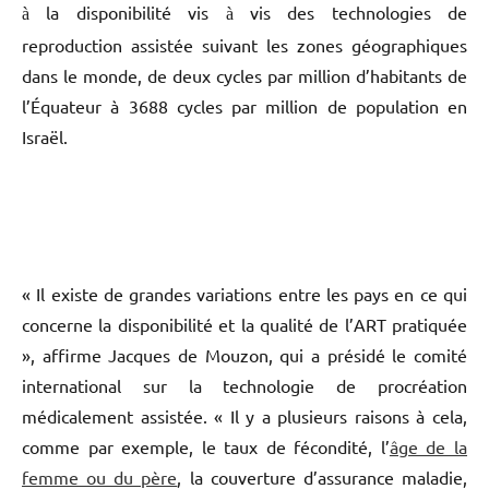
Un rapport estime que 219 000 à 246 000 bébés sont nés
en 2002, soit une augmentation de 12% par rapport à
2000, passant d’environ 911 000 à 1 025 000 cycles. Les
cycles, sont les cycles menstruels o
il y a eu un essai, car
ù
cela ne fonctionne pas forcement
tous les coups.
à
Mais le rapport montre que l’échelle de différence quant
la disponibilité vis
vis des technologies de
à
à
reproduction assistée suivant les zones géographiques
dans le monde, de deux cycles par million d’habitants de
l’Équateur à 3688 cycles par million de population en
Israël.