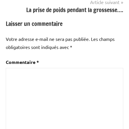
à 2000.
C’est un coup de pouce comme
un autre
afin d’avoir un
bébé tant désiré.
Science
Navigation
Publication précédente
Trois enfants touchés par des tirs de carabine
de
l’article
Article suivant
La prise de poids pendant la grossesse….
Laisser un commentaire
Votre adresse e-mail ne sera pas publiée.
Les champs
obligatoires sont indiqués avec
*