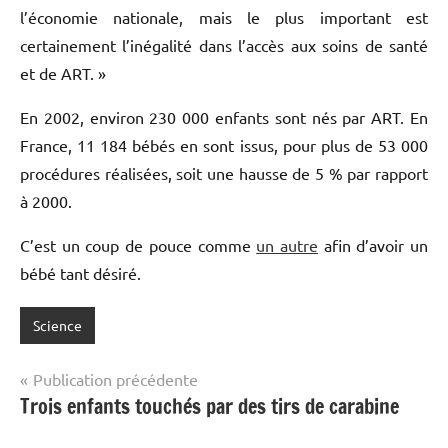
« Il existe de grandes variations entre les pays en ce qui
concerne la disponibilité et la qualité de l’ART pratiquée
», affirme Jacques de Mouzon, qui a présidé le comité
international sur la technologie de procréation
médicalement assistée. « Il y a plusieurs raisons à cela,
comme par exemple, le taux de fécondité, l’
âge de la
femme ou du père
, la couverture d’assurance maladie,
l’économie nationale, mais le plus important est
certainement l’inégalité dans l’accès aux soins de santé
et de ART. »
En 2002, environ 230 000 enfants sont nés par ART. En
France, 11 184 bébés en sont issus, pour plus de 53 000
procédures réalisées, soit une hausse de 5 % par rapport