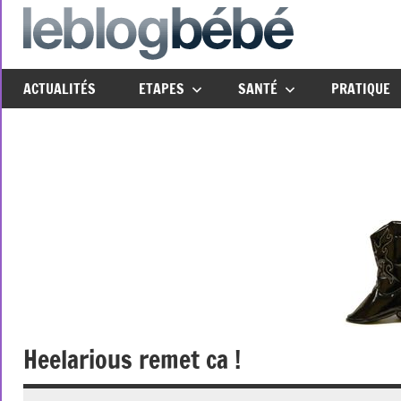
Aller
au
leblo
Just
contenu
another
ACTUALITÉS
ETAPES
SANTÉ
PRATIQUE
The
Social
Media
Group
Network
site
Heelarious remet ca !