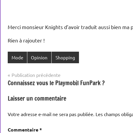
Merci monsieur Knights d’avoir traduit aussi bien ma 
Rien à rajouter !
Mode
Opinion
Shopping
Navigation
Publication précédente
Connaissez vous le Playmobil FunPark ?
de
l’article
Laisser un commentaire
Votre adresse e-mail ne sera pas publiée.
Les champs obliga
Commentaire
*