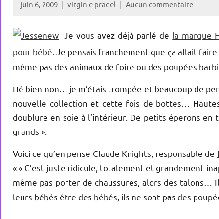
juin 6, 2009
virginie pradel
Aucun commentaire
Je vous avez déjà parlé de
la marque H
pour bébé.
Je pensais franchement que
a allait fair
ç
même pas des animaux de foire ou des poupées barbies
Hé bien non… je m’étais trompée et beaucoup de pers
nouvelle collection et cette fois de bottes… Haute
doublure en soie à l’intérieur. De petits éperons en
grands ».
Voici ce qu’en pense Claude Knights, responsable de
« «
C’est juste ridicule, totalement et grandement ina
même pas porter de chaussures, alors des talons… Il 
leurs bébés être des bébés, ils ne sont pas des poup