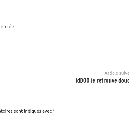
pensée.
Article suiv
IdDOO le retrouve dou
toires sont indiqués avec
*