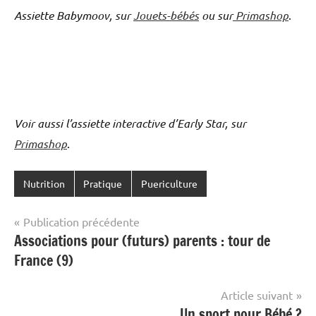
Assiette Babymoov, sur
Jouets-bébés
ou sur
Primashop
.
Voir aussi l’assiette interactive d’Early Star, sur
Primashop
.
Nutrition
Pratique
Puericulture
Navigation
Publication précédente
Associations pour (futurs) parents : tour de
de
France (9)
l’article
Article suivant
Un sport pour Bébé ?