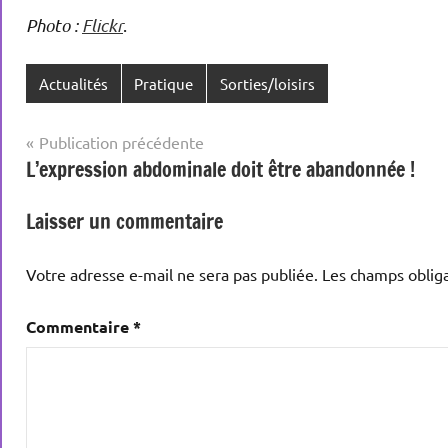
Photo :
Flickr
.
Actualités
Pratique
Sorties/loisirs
Navigation
Publication précédente
L’expression abdominale doit être abandonnée !
de
l’article
Laisser un commentaire
Votre adresse e-mail ne sera pas publiée.
Les champs obliga
Commentaire
*