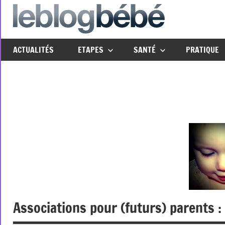
Aller
au
leblo
Just
contenu
another
ACTUALITÉS
ETAPES
SANTÉ
PRATIQUE
The
Social
Media
Group
Network
site
Associations pour (futurs) parents :