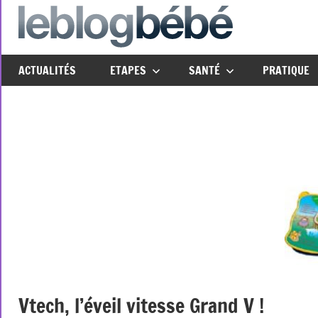
Aller
au
leblo
Just
contenu
another
ACTUALITÉS
ETAPES
SANTÉ
PRATIQUE
The
Social
Media
Group
Network
site
Vtech, l’éveil vitesse Grand V !