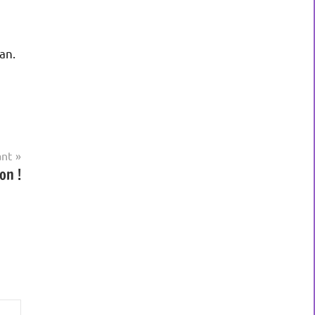
an.
ant
on !