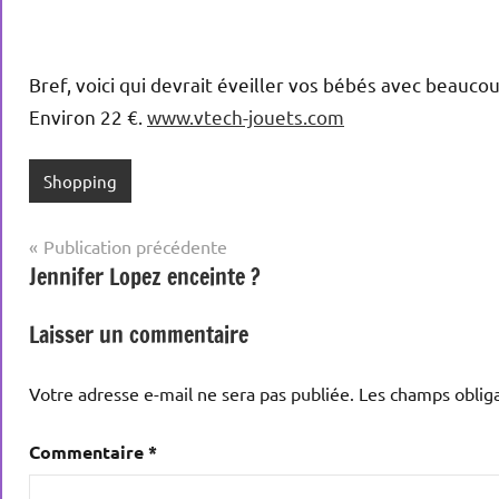
Bref, voici qui devrait éveiller vos bébés avec beauco
Environ 22 €.
www.vtech-jouets.com
Shopping
Navigation
Publication précédente
Jennifer Lopez enceinte ?
de
l’article
Laisser un commentaire
Votre adresse e-mail ne sera pas publiée.
Les champs obliga
Commentaire
*