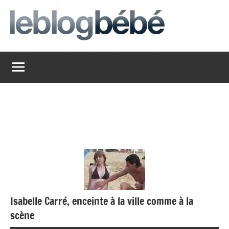
Aller
au
contenu
leblogbebe
Just
another
The
Social
Media
Group
Network
site
Isabelle Carré, enceinte à la ville comme à la
scène