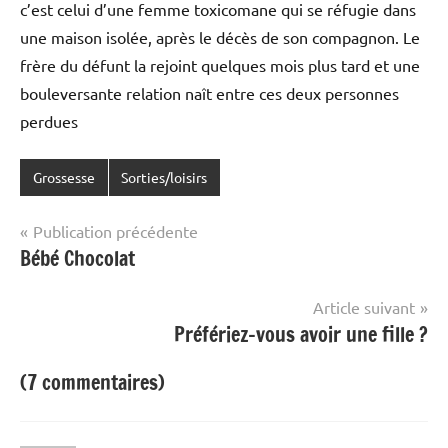
c’est celui d’une femme toxicomane qui se réfugie dans
une maison isolée, après le décès de son compagnon. Le
frère du défunt la rejoint quelques mois plus tard et une
bouleversante relation naît entre ces deux personnes
perdues
Grossesse
Sorties/loisirs
Navigation
Publication précédente
Bébé Chocolat
de
l’article
Article suivant
Préfériez-vous avoir une fille ?
(7 commentaires)