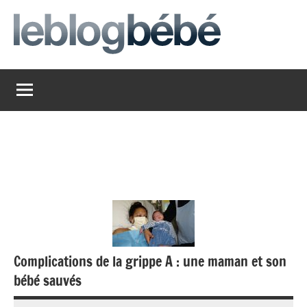
Aller
au
contenu
leblogbebe
Just
another
The
Social
Media
Group
Network
site
Complications de la grippe A : une maman et son
bébé sauvés