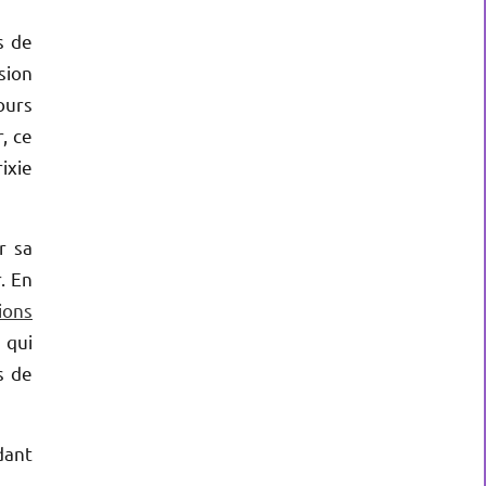
s de
sion
ours
, ce
ixie
r sa
. En
tions
 qui
s de
dant