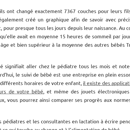
u’ils ont changé exactement 7367 couches pour leurs fil
 également créé un graphique afin de savoir avec préci
 pour presque tous les jours depuis leur naissance.
Au c
 qu’elle avait en moyenne 15 heures de sommeil par jour
âge et bien supérieur à la moyenne des autres bébés Tr
 signifiait aller chez le pédiatre tous les mois et note
rd’hui, le suivi de bébé est une entreprise en plein essor
différents horaires de votre enfant,
il existe des applica
eurs de votre bébé
, et même des jouets électroniques
ux
, vous pourrez ainsi comparer ses progrès aux norme
s pédiatres et les consultantes en lactation à écrire pen
 ce qui touche au change et à l’alimentation de bébé.