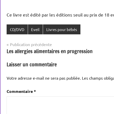
Ce livre est édité par les éditions seuil au prix de 18 
CD/DVD
Eveil
Livres pour bébés
Navigation
Publication précédente
Les allergies alimentaires en progression
de
l’article
Laisser un commentaire
Votre adresse e-mail ne sera pas publiée.
Les champs obliga
Commentaire
*