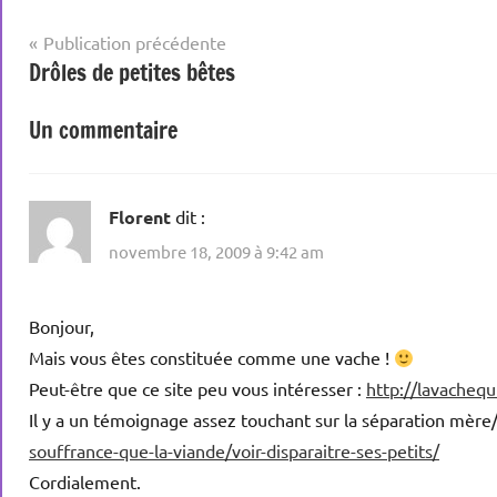
Navigation
Publication précédente
Drôles de petites bêtes
de
l’article
Un commentaire
Florent
dit :
novembre 18, 2009 à 9:42 am
Bonjour,
Mais vous êtes constituée comme une vache !
Peut-être que ce site peu vous intéresser :
http://lavacheq
Il y a un témoignage assez touchant sur la séparation mère/
souffrance-que-la-viande/voir-disparaitre-ses-petits/
Cordialement.