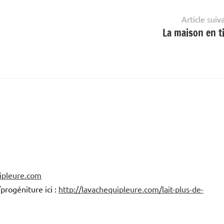
Article suiv
La maison en t
uipleure.com
progéniture ici :
http://lavachequipleure.com/lait-plus-de-