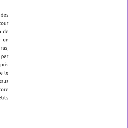
 des
tour
n de
r un
ras,
 par
pris
e le
ssus
core
tits