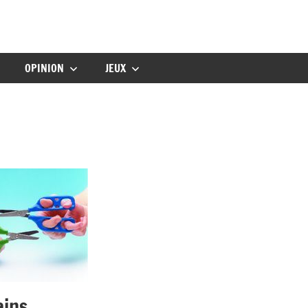
gbebe
OPINION
JEUX
ains