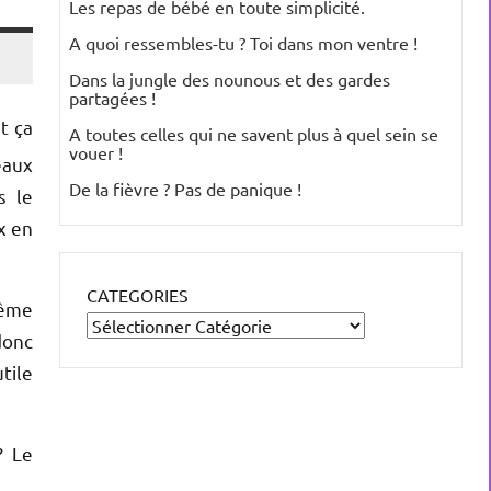
Les repas de bébé en toute simplicité.
A quoi ressembles-tu ? Toi dans mon ventre !
Dans la jungle des nounous et des gardes
partagées !
t ça
A toutes celles qui ne savent plus à quel sein se
vouer !
eaux
De la fièvre ? Pas de panique !
s le
x en
CATEGORIES
même
donc
tile
? Le