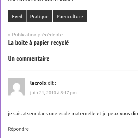
Eveil
Pratique
Puericulture
Navigation
Publication précédente
La boite à papier recyclé
de
l’article
Un commentaire
lacroix
dit :
juin 21, 2010 à 8:17 pm
je suis atsem dans une ecole maternelle et je peux vous dir
Répondre