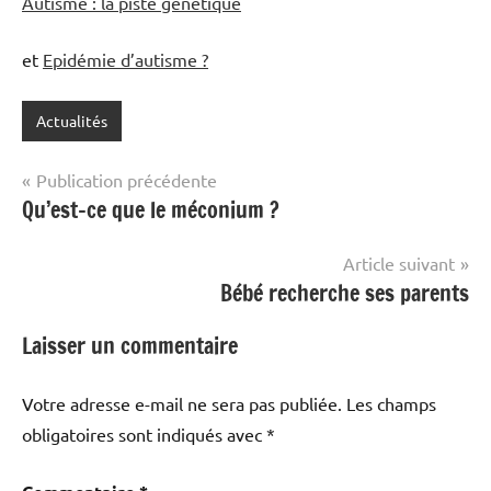
Autisme : la piste génétique
et
Epidémie d’autisme ?
Actualités
Navigation
Publication précédente
Qu’est-ce que le méconium ?
de
l’article
Article suivant
Bébé recherche ses parents
Laisser un commentaire
Votre adresse e-mail ne sera pas publiée.
Les champs
obligatoires sont indiqués avec
*