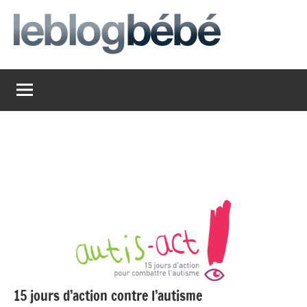
Aller
au
contenu
leblogbebe
Just
another
The
Social
Media
Group
Network
site
15 jours d’action contre l’autisme