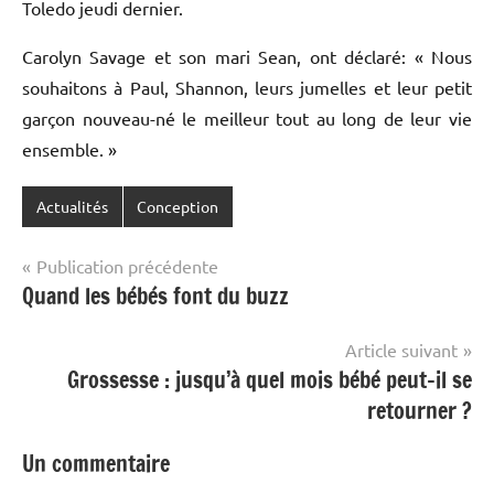
Toledo jeudi dernier.
Carolyn Savage et son mari Sean, ont déclaré: « Nous
souhaitons à Paul, Shannon, leurs jumelles et leur petit
garçon nouveau-né le meilleur tout au long de leur vie
ensemble. »
Actualités
Conception
Navigation
Publication précédente
Quand les bébés font du buzz
de
l’article
Article suivant
Grossesse : jusqu’à quel mois bébé peut-il se
retourner ?
Un commentaire