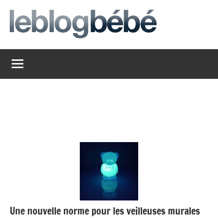
Aller
au
contenu
leblogbebe
Just
another
The
Social
Media
Group
Network
site
Une nouvelle norme pour les veilleuses murales