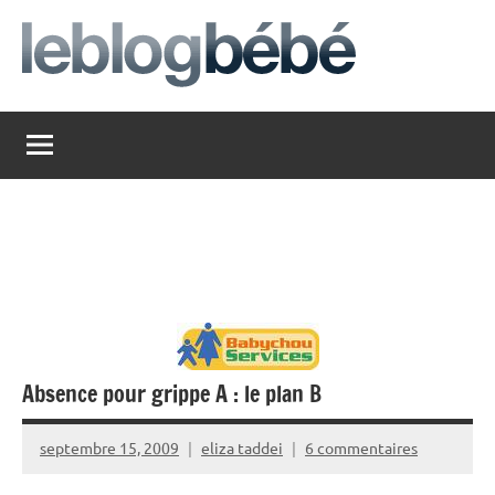
Aller
au
contenu
leblogbebe
Just
another
The
Social
Media
Group
Network
site
Absence pour grippe A : le plan B
septembre 15, 2009
eliza taddei
6 commentaires