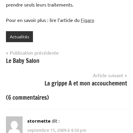
prendre seuls leurs traitements.
Pour en savoir plus : lire l’article du
Figaro
Actualités
Navigation
Publication précédente
Le Baby Salon
de
l’article
Article suivant
La grippe A et mon accouchement
(6 commentaires)
stormette
dit :
septembre 15, 2009 à 4:50 pm