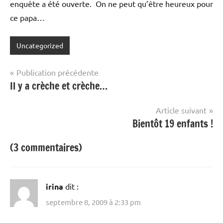
enquête a été ouverte. On ne peut qu’être heureux pour
ce papa…
Uncategorized
Navigation
Publication précédente
Il y a crèche et crèche…
de
l’article
Article suivant
Bientôt 19 enfants !
(3 commentaires)
irina
dit :
septembre 8, 2009 à 2:33 pm