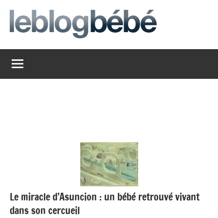
Aller
au
contenu
leblogbebe
Just
another
The
Social
Media
Group
Network
site
Le miracle d’Asuncion : un bébé retrouvé vivant
dans son cercueil