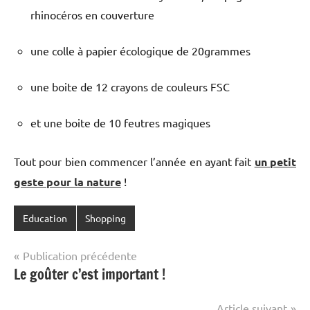
rhinocéros en couverture
une colle à papier écologique de 20grammes
une boite de 12 crayons de couleurs FSC
et une boite de 10 feutres magiques
Tout pour bien commencer l’année en ayant fait
un petit
geste pour la nature
!
Education
Shopping
Navigation
Publication précédente
Le goûter c’est important !
de
l’article
Article suivant