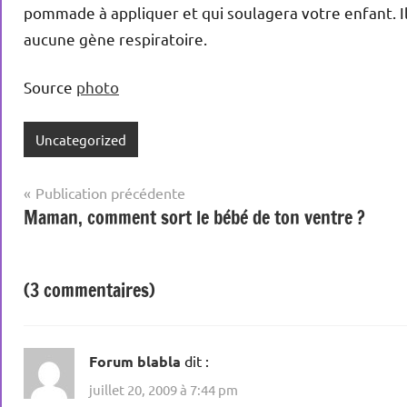
pommade à appliquer et qui soulagera votre enfant. Il 
aucune gène respiratoire.
Source
photo
Uncategorized
Navigation
Publication précédente
Maman, comment sort le bébé de ton ventre ?
de
l’article
(3 commentaires)
Forum blabla
dit :
juillet 20, 2009 à 7:44 pm