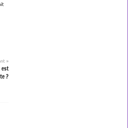
it
ant
 est
te ?