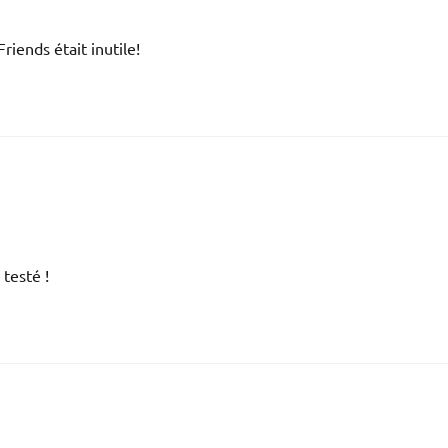
iends était inutile!
 testé !