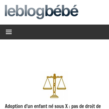
Aller
au
contenu
leblogbebe
Just
another
The
Social
Media
Group
Network
site
Adoption d’un enfant né sous X : pas de droit de