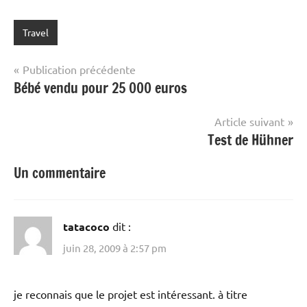
Travel
Navigation
Publication précédente
Bébé vendu pour 25 000 euros
de
l’article
Article suivant
Test de Hühner
Un commentaire
tatacoco
dit :
juin 28, 2009 à 2:57 pm
je reconnais que le projet est intéressant. à titre