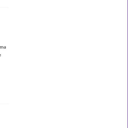
 ma
e
u