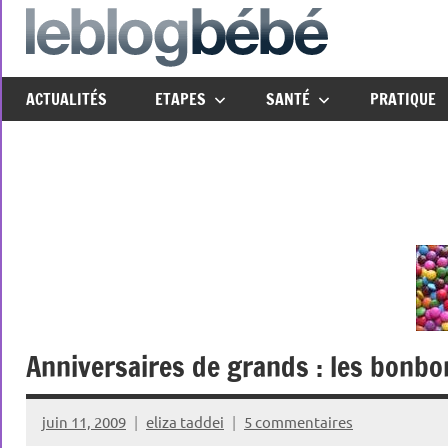
Aller
au
leblo
Just
contenu
another
ACTUALITÉS
ETAPES
SANTÉ
PRATIQUE
The
Social
Media
Group
Network
site
Anniversaires de grands : les bonbo
juin 11, 2009
eliza taddei
5 commentaires