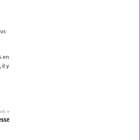
lus
s en
il y
ant
esse