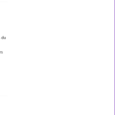
s du
es