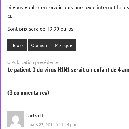
Si vous voulez en savoir plus une page internet lui e
ci
.
Sont prix sera de 19.90 euros
Books
Opinion
Pratique
Navigation
Publication précédente
Le patient 0 du virus H1N1 serait un enfant de 4 an
de
l’article
(3 commentaires)
arik
dit :
mars 23, 2011 à 11:14 pm