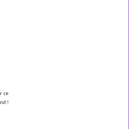
r ce
nd !