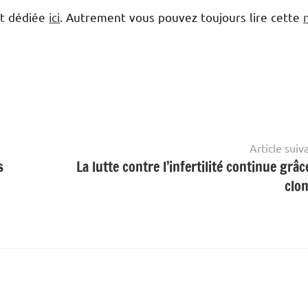
st dédiée
ici
. Autrement vous pouvez toujours lire cette
Article suiv
s
La lutte contre l’infertilité continue grâc
clo