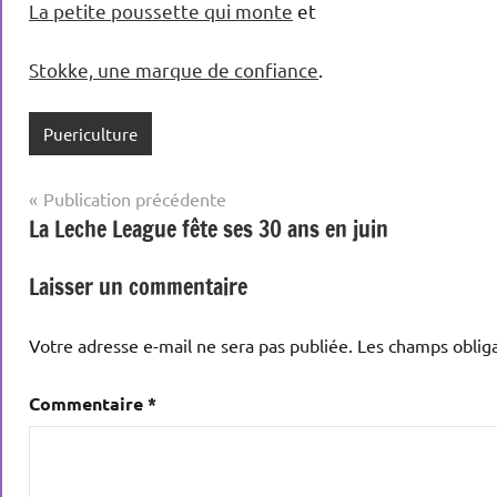
La petite poussette qui monte
et
Stokke, une marque de confiance
.
Puericulture
Navigation
Publication précédente
La Leche League fête ses 30 ans en juin
de
l’article
Laisser un commentaire
Votre adresse e-mail ne sera pas publiée.
Les champs obliga
Commentaire
*