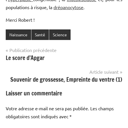
populations à risque, la
drépanocytose
.
Merci Robert !
Naissance
Santé
Science
Navigation
Publication précédente
Le score d’Apgar
de
l’article
Article suivant
Souvenir de grossesse, Empreinte du ventre (1)
Laisser un commentaire
Votre adresse e-mail ne sera pas publiée.
Les champs
obligatoires sont indiqués avec
*