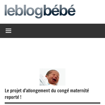
Aller
au
contenu
leblogbebe
Just
another
The
Social
Media
Group
Network
site
Le projet d’allongement du congé maternité
reporté !