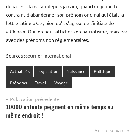
débat est dans l’air depuis janvier, quand un jeune fut
contraint d’abandonner son prénom original qui était la
lettre latine « C », bien qu’il s’agisse de l’initiale de
« China ». Oui, on peut afficher son patriotisme, mais pas
avec des prénoms non réglementaires.
Sources :
courrier international
Actualités
Legislation
Naissance
Politique
Prénoms
Travel
Voyage
Navigation
Publication précédente
10000 enfants peignent en même temps au
de
même endroit !
l’article
Article suivant