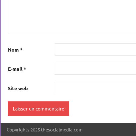
Nom
*
E-mail
*
Site web
Copyrights 2025 thesocialmedia.com