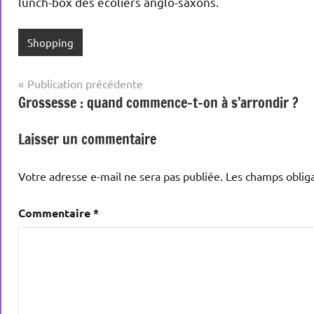
lunch-box des écoliers anglo-saxons.
Shopping
Navigation
Publication précédente
Grossesse : quand commence-t-on à s’arrondir ?
de
l’article
Laisser un commentaire
Votre adresse e-mail ne sera pas publiée.
Les champs obliga
Commentaire
*