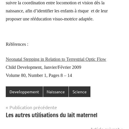
suivre la coordination entre locomotion et vision dès la
naissance, afin d’identifier les enfants à risque et de leur
proposer une rééducation visuo-motrice adaptée.
Références :
Neonatal Stepping in Relation to Terrestrial Optic Flow
Child Development, Janvier/Février 2009
Volume 80, Number 1, Pages 8 – 14
Developpement
Naissance
Science
Navigation
Publication précédente
Les autres utilisations du lait maternel
de
l’article
Article suivant