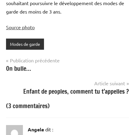
souhaitant poursuivre le développement des modes de
garde des moins de 3 ans.
Source photo
Modes de garde
Navigation
Publication précédente
On bulle…
de
l’article
Article suivant
Enfant de peoples, comment tu t’appelles ?
(3 commentaires)
Angele
dit :