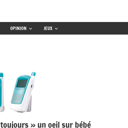
gbebe
OPINION
JEUX
toujours » un oeil sur bébé