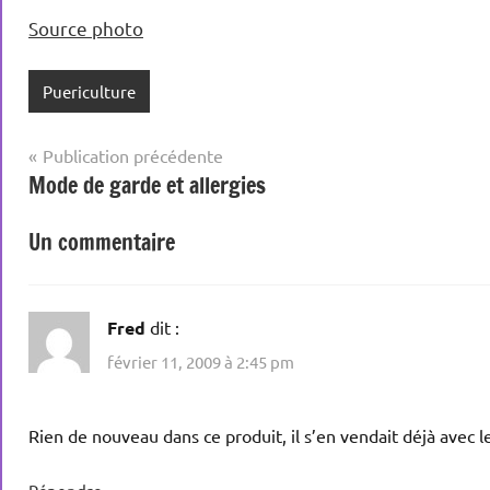
Source photo
Puericulture
Navigation
Publication précédente
Mode de garde et allergies
de
l’article
Un commentaire
Fred
dit :
février 11, 2009 à 2:45 pm
Rien de nouveau dans ce produit, il s’en vendait déjà avec 