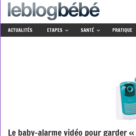
Aller
au
leblo
Just
contenu
another
ACTUALITÉS
ETAPES
SANTÉ
PRATIQUE
The
Social
Media
Group
Network
site
Le baby-alarme vidéo pour garder « 