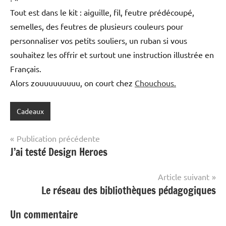
Tout est dans le kit : aiguille, fil, feutre prédécoupé,
semelles, des feutres de plusieurs couleurs pour
personnaliser vos petits souliers, un ruban si vous
souhaitez les offrir et surtout une instruction illustrée en
Français.
Alors zouuuuuuuuu, on court chez
Chouchous.
Cadeaux
Navigation
Publication précédente
J’ai testé Design Heroes
de
l’article
Article suivant
Le réseau des bibliothèques pédagogiques
Un commentaire