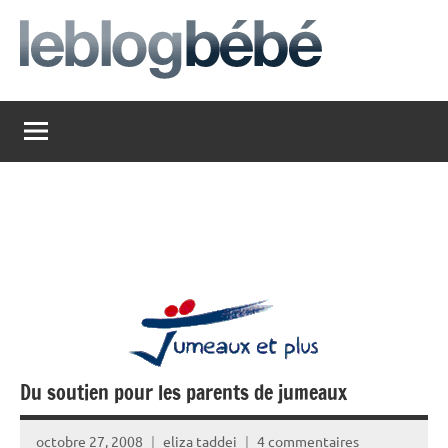
Aller
au
contenu
leblogbebe
Just
another
The
Social
Media
Group
Network
site
Du soutien pour les parents de jumeaux
octobre 27, 2008
eliza taddei
4 commentaires