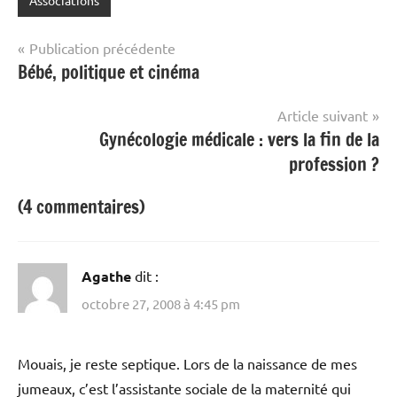
Associations
Navigation
Publication précédente
Bébé, politique et cinéma
de
l’article
Article suivant
Gynécologie médicale : vers la fin de la
profession ?
(4 commentaires)
Agathe
dit :
octobre 27, 2008 à 4:45 pm
Mouais, je reste septique. Lors de la naissance de mes
jumeaux, c’est l’assistante sociale de la maternité qui