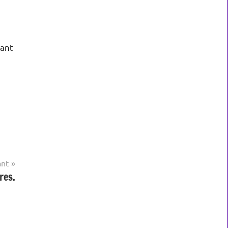
dant
ant
res.