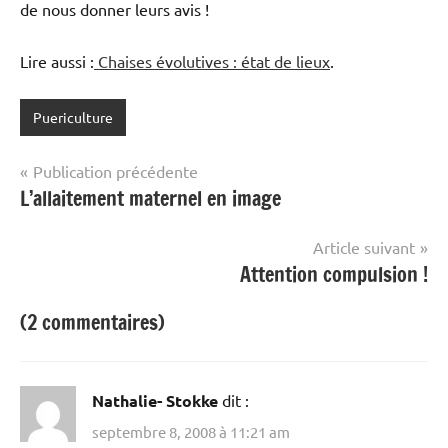
de nous donner leurs avis !
Lire aussi :
Chaises évolutives : état de lieux
.
Puericulture
Navigation
Publication précédente
L’allaitement maternel en image
de
l’article
Article suivant
Attention compulsion !
(2 commentaires)
Nathalie- Stokke
dit :
septembre 8, 2008 à 11:21 am