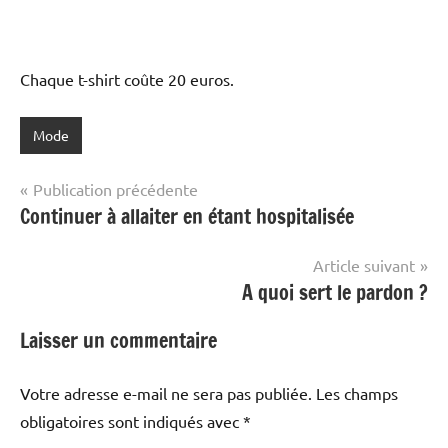
Chaque t-shirt coûte 20 euros.
Mode
Navigation
Publication précédente
Continuer à allaiter en étant hospitalisée
de
l’article
Article suivant
A quoi sert le pardon ?
Laisser un commentaire
Votre adresse e-mail ne sera pas publiée.
Les champs
obligatoires sont indiqués avec
*