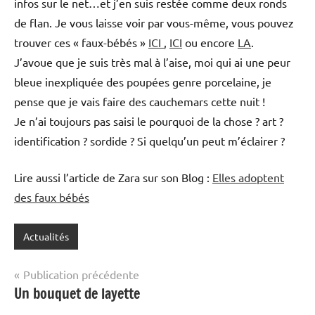
infos sur le net…et j’en suis restée comme deux ronds
de flan. Je vous laisse voir par vous-même, vous pouvez
trouver ces « faux-bébés »
ICI
,
ICI
ou encore
LA
.
J’avoue que je suis très mal à l’aise, moi qui ai une peur
bleue inexpliquée des poupées genre porcelaine, je
pense que je vais faire des cauchemars cette nuit !
Je n’ai toujours pas saisi le pourquoi de la chose ? art ?
identification ? sordide ? Si quelqu’un peut m’éclairer ?
Lire aussi l’article de Zara sur son Blog :
Elles adoptent
des faux bébés
Actualités
Navigation
Publication précédente
Un bouquet de layette
de