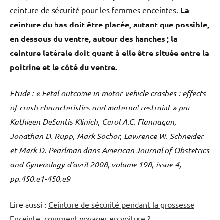
ceinture de sécurité pour les femmes enceintes.
La
ceinture du bas doit être placée, autant que possible,
en dessous du ventre, autour des hanches ; la
ceinture latérale doit quant à elle être située entre la
poitrine et le côté du ventre.
Etude : « Fetal outcome in motor-vehicle crashes : effects
of crash characteristics and maternal restraint
» par
Kathleen DeSantis Klinich, Carol A.C. Flannagan,
Jonathan D. Rupp, Mark Sochor, Lawrence W. Schneider
et Mark D. Pearlman dans
American Journal of Obstetrics
and Gynecology
d’avril 2008, volume 198, issue 4,
pp.450.e1-450.e9
Lire aussi :
Ceinture de sécurité pendant la grossesse
Enceinte, comment voyager en voiture ?