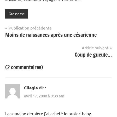
Grossesse
Navigation
Publication précédente
Moins de naissances après une césarienne
de
l’article
Article suivant
Coup de gueule…
(2 commentaires)
Cilegia
dit :
avril 17, 2008 à 9:39 am
La semaine dernière j’ai acheté le protectbaby.