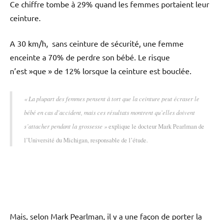
Ce chiffre tombe à 29% quand les femmes portaient leur
ceinture.
A 30 km/h, sans ceinture de sécurité, une femme
enceinte a 70% de perdre son bébé. Le risque
n’est »que » de 12% lorsque la ceinture est bouclée.
« La plupart des femmes pensent à tort que la ceinture peut écraser le
bébé en cas d’accident, mais ces résultats montrent qu’elles doivent
s’attacher pendant la grossesse »
explique le docteur Mark Pearlman de
l’Université du Michigan, responsable de l’étude.
Mais, selon Mark Pearlman, il y a une façon de porter la