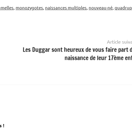
umelles
,
monozygotes
,
naissances multiples
,
nouveau-né
,
quadrup
Article suiv
Les Duggar sont heureux de vous faire part d
naissance de leur 17ème en
 !