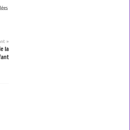
lées
ant
e la
fant