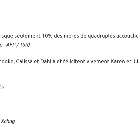
 puisque seulement 10% des mères de quadruplés accouch
e :
AFP / TSR
)
oke, Calissa et Dahlia et félicitent vivement Karen et J.P
és
k Xchng