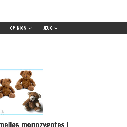
gbebe
OPINION
JEUX
umelles monozygotes !