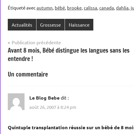
Étiqueté avec
autumn
,
bébé
,
brooke
,
calissa
,
canada
,
dahlia
,
j
Actualités
Grossesse
Naissance
Navigation
Publication précédente
Avant 8 mois, Bébé distingue les langues sans les
de
entendre !
l’article
Un commentaire
Le Blog Bebe
dit :
août 26, 2007 à 8:24 pm
Quintuple transplantation réussie sur un bébé de 8 mois