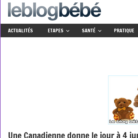
Aller
au
leblo
Just
contenu
another
ACTUALITÉS
ETAPES
SANTÉ
PRATIQUE
The
Social
Media
Group
Network
site
Une Canadienne donne le jour à 4 j