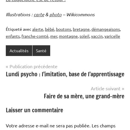
Illustrations :
carte
&
photo
– Wikicommons
Étiqueté avec
alerte
,
bébé
,
boutons
,
bretagne
,
démangeaisons
,
enfants
,
franche-comté
,
mer
,
montagne
,
soleil
,
vaccin
,
varicelle
Actualités
Santé
Navigation
Publication précédente
Lundi psycho : l’imitation, base de l’apprentissage
de
l’article
Article suivant
Faire de sa mère, une grand-mère
Laisser un commentaire
Votre adresse e-mail ne sera pas publiée.
Les champs