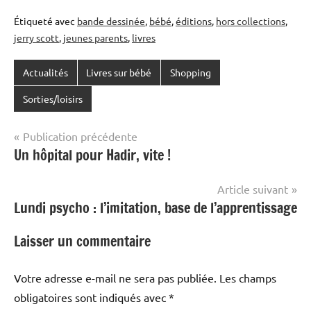
Étiqueté avec
bande dessinée
,
bébé
,
éditions
,
hors collections
,
jerry scott
,
jeunes parents
,
livres
Actualités
Livres sur bébé
Shopping
Sorties/loisirs
Navigation
Publication précédente
Un hôpital pour Hadir, vite !
de
l’article
Article suivant
Lundi psycho : l’imitation, base de l’apprentissage
Laisser un commentaire
Votre adresse e-mail ne sera pas publiée.
Les champs
obligatoires sont indiqués avec
*