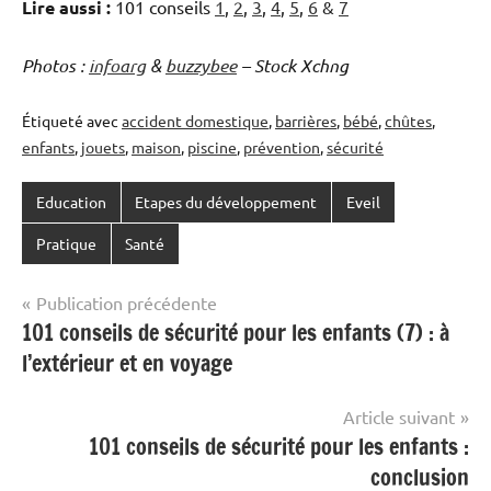
Lire aussi :
101 conseils
1
,
2
,
3
,
4
,
5
,
6
&
7
Photos :
infoarg
&
buzzybee
– Stock Xchng
Étiqueté avec
accident domestique
,
barrières
,
bébé
,
chûtes
,
enfants
,
jouets
,
maison
,
piscine
,
prévention
,
sécurité
Education
Etapes du développement
Eveil
Pratique
Santé
Navigation
Publication précédente
101 conseils de sécurité pour les enfants (7) : à
de
l’extérieur et en voyage
l’article
Article suivant
101 conseils de sécurité pour les enfants :
conclusion