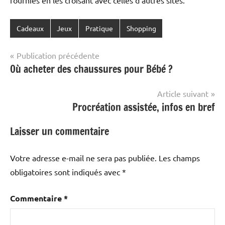
Cadeaux
Jeux
Pratique
Shopping
Navigation
Publication précédente
Où acheter des chaussures pour Bébé ?
de
l’article
Article suivant
Procréation assistée, infos en bref
Laisser un commentaire
Votre adresse e-mail ne sera pas publiée.
Les champs
obligatoires sont indiqués avec
*
Commentaire
*