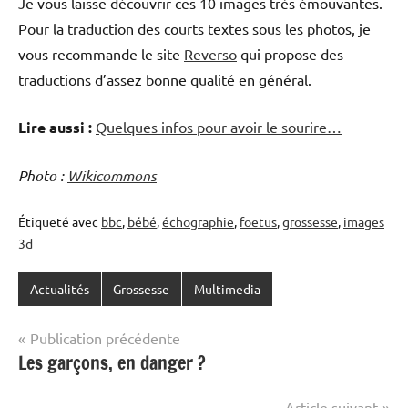
Je vous laisse découvrir ces 10 images très émouvantes.
Pour la traduction des courts textes sous les photos, je
vous recommande le site
Reverso
qui propose des
traductions d’assez bonne qualité en général.
Lire aussi :
Quelques infos pour avoir le sourire…
Photo :
Wikicommons
Étiqueté avec
bbc
,
bébé
,
échographie
,
foetus
,
grossesse
,
images
3d
Actualités
Grossesse
Multimedia
Navigation
Publication précédente
Les garçons, en danger ?
de
l’article
Article suivant