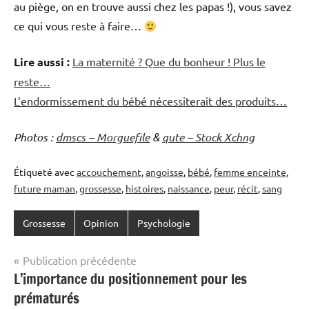
au piège, on en trouve aussi chez les papas !), vous savez
ce qui vous reste à faire…
Lire aussi :
La maternité ? Que du bonheur ! Plus le
reste…
L’endormissement du bébé nécessiterait des produits…
Photos :
dmscs – Morguefile
&
qute – Stock Xchng
Étiqueté avec
accouchement
,
angoisse
,
bébé
,
femme enceinte
,
future maman
,
grossesse
,
histoires
,
naissance
,
peur
,
récit
,
sang
Grossesse
Opinion
Psychologie
Navigation
Publication précédente
L’importance du positionnement pour les
de
prématurés
l’article