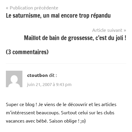
Navigation
Publication précédente
Le saturnisme, un mal encore trop répandu
de
l’article
Article suivant
Maillot de bain de grossesse, c’est du joli !
(3 commentaires)
ctoutbon
dit :
juin 21, 2007 à 9:43 pm
Super ce blog ! Je viens de le découvrir et les articles
m’intéressent beaucoups. Surtout celui sur les clubs
vacances avec bébé. Saison oblige ! ;o)