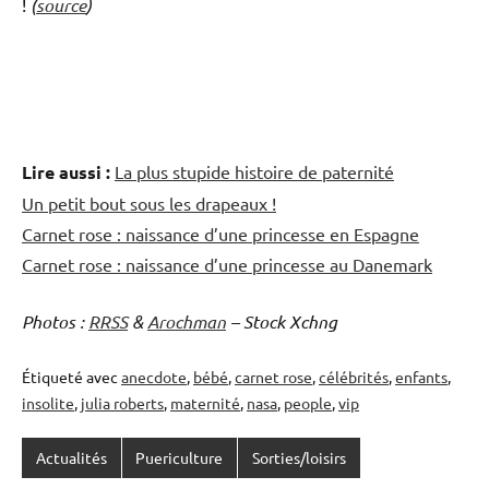
!
(
source
)
Lire aussi :
La plus stupide histoire de paternité
Un petit bout sous les drapeaux !
Carnet rose : naissance d’une princesse en Espagne
Carnet rose : naissance d’une princesse au Danemark
Photos :
RRSS
&
Arochman
– Stock Xchng
Étiqueté avec
anecdote
,
bébé
,
carnet rose
,
célébrités
,
enfants
,
insolite
,
julia roberts
,
maternité
,
nasa
,
people
,
vip
Actualités
Puericulture
Sorties/loisirs