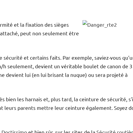
rmité et la fixation des sièges
al attaché, peut non seulement être
e sécurité et certains faits. Par exemple, saviez-vous qu’
m/h seulement, devient un véritable boulet de canon de 
e devient lui (en lui brisant la nuque) ou sera projeté à
bien les harnais et, plus tard, la ceinture de sécurité, s’i
ient leurs parents mettre leur ceinture également. Soyez d
r
Doctissimo
et bien sûr, sur les sites de la
Sécurité routiè