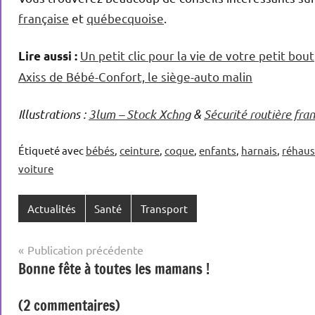
française
et
québecquoise
.
Un petit clic pour la vie de votre petit bout
Lire aussi :
Axiss de Bébé-Confort, le siège-auto malin
Illustrations :
3lum – Stock Xchng
&
Sécurité routière fra
Étiqueté avec
bébés
,
ceinture
,
coque
,
enfants
,
harnais
,
réhaus
voiture
Actualités
Santé
Transport
Navigation
Publication précédente
Bonne fête à toutes les mamans !
de
l’article
(2 commentaires)