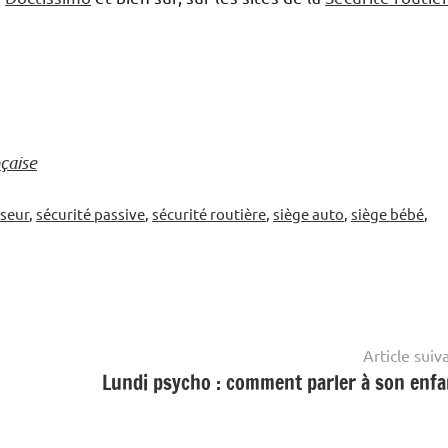
nçaise
seur
,
sécurité passive
,
sécurité routière
,
siège auto
,
siège bébé
,
Article suiv
Lundi psycho : comment parler à son enfa