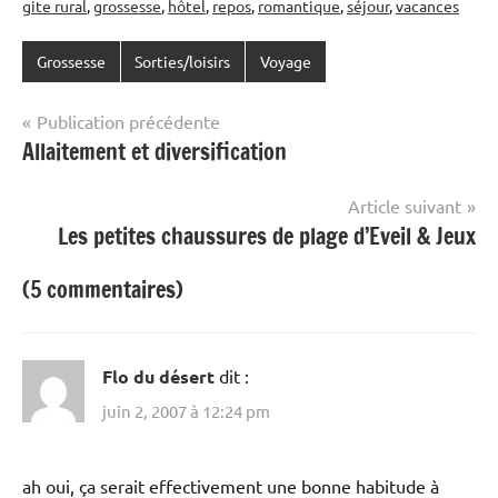
gite rural
,
grossesse
,
hôtel
,
repos
,
romantique
,
séjour
,
vacances
Grossesse
Sorties/loisirs
Voyage
Navigation
Publication précédente
Allaitement et diversification
de
l’article
Article suivant
Les petites chaussures de plage d’Eveil & Jeux
(5 commentaires)
Flo du désert
dit :
juin 2, 2007 à 12:24 pm
ah oui, ça serait effectivement une bonne habitude à