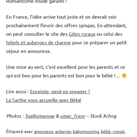
Romantisme inside garanti !
En France, l’idée arrive tout juste et on devrait voir
prochaînement fleurir des offres sympas. En attendant,
on peut consulter le site des
Gites ruraux
ou celui des
hôtels et auberges de charme
pour se préparer un petit
séjour en amoureux.
Une mise au vert, c’est excellent pour les parents et ce
qui est bon pour les parents est bon pour le bébé !…
Lire aussi :
Enceinte, peut-on voyager ?
La Sarthe vous accueille avec Bébé
Photos :
TueRomanow
&
omar_franc
– Stock Xchng
Étiqueté avec
amoureux
,
auberge
,
babymooning
,
bébé
,
congé
,