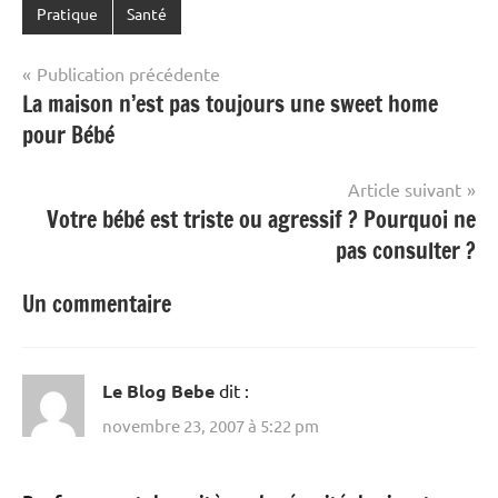
Pratique
Santé
Navigation
Publication précédente
La maison n’est pas toujours une sweet home
de
pour Bébé
l’article
Article suivant
Votre bébé est triste ou agressif ? Pourquoi ne
pas consulter ?
Un commentaire
Le Blog Bebe
dit :
novembre 23, 2007 à 5:22 pm